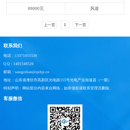
88000元
风途
1
上一页
下一页
联系我们
电话：13371051536
Q Q：1401548526
邮箱：wangzilian@qxhjz.cn
地址：山东省潍坊市高新区光电路155号光电产业加速器（一期）
特别声明：网站部分内容来自网络，如有侵权请联系管理员删除。
客服微信