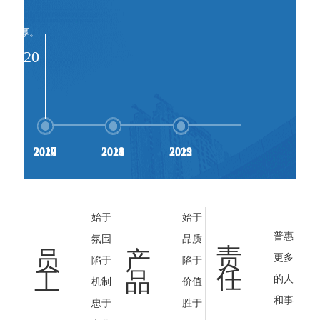
实力雄厚。
2020
2017
2018
2019
2020
2021
2022
2023
2024
2025
始于
始于
普惠
氛围
品质
责
员
产
更多
陷于
陷于
任
工
品
的人
机制
价值
和事
忠于
胜于