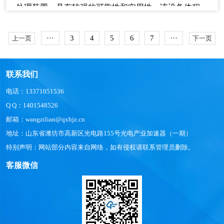
处理装置，具有较强的可靠性和实用性。该设备体积
小、重量轻，安装方便，维护简单，易于扩展应用。
···
3
4
5
6
7
···
上一页
下一页
联系我们
电话：13371051536
Q Q：1401548526
邮箱：wangzilian@qxhjz.cn
地址：山东省潍坊市高新区光电路155号光电产业加速器（一期）
特别声明：网站部分内容来自网络，如有侵权请联系管理员删除。
客服微信